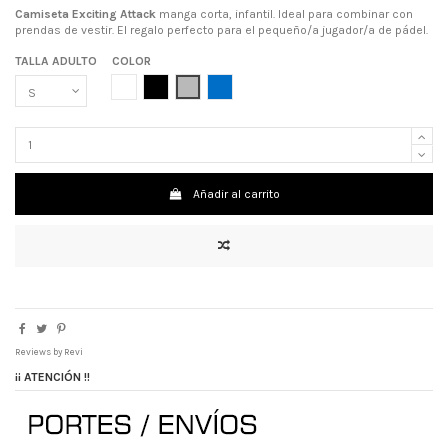
Camiseta Exciting Attack
manga corta, infantil. Ideal para combinar con
prendas de vestir. El regalo perfecto para el pequeño/a jugador/a de pádel.
TALLA ADULTO
COLOR
BLANCO
NEGRO
GRIS
AZUL ROYAL
Añadir al carrito
Reviews by
Revi
¡¡ ATENCIÓN !!