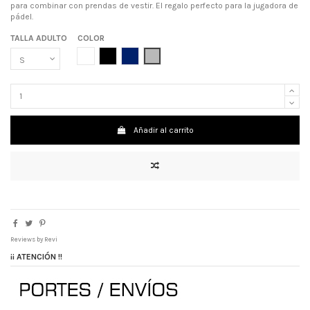
para combinar con prendas de vestir. El regalo perfecto para la jugadora de
pádel.
TALLA ADULTO
COLOR
BLANCO
NEGRO
AZUL MARINO
GRIS
Añadir al carrito
Reviews by
Revi
¡¡ ATENCIÓN !!