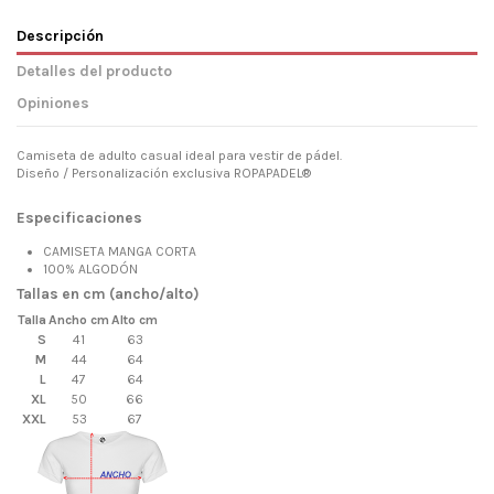
Descripción
Detalles del producto
Opiniones
Camiseta de adulto casual ideal para vestir de pádel.
Diseño / Personalización exclusiva ROPAPADEL®
Especificaciones
CAMISETA MANGA CORTA
100% ALGODÓN
Tallas en cm (ancho/alto)
Talla
Ancho cm
Alto cm
S
41
63
M
44
64
L
47
64
XL
50
66
XXL
53
67