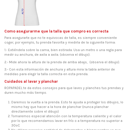
Como asegurarme que la talla que compro es correcta
Para asegurarte que no te equivocas de talla, es siempre conveniente
coger, por ejemplo, tu prenda favorita y medirla de la siguiente forma:
1.- Extiéndela sobre la cama, bien estirada. Usa un metro o una regla para
medir su anchura, de axila a axila. (observa el dibujo).
2.- Mide ahora la altura de la prenda de arriba abajo, (observa el dibujo).
3.- Con esta información de anchura y altura mira la tabla anterior de
medidas para elegir la talla correcta en esta prenda.
Cuidados al lavar y planchar
ROPAPADEL te da estos consejos para que laves y planches tus prendas y
duren mucho más tiempo.
Daremos la vuelta a la prenda. Esto te ayuda a proteger los dibujos, lo
mismo hay que hacer a la hora de planchar (nunca planchar
directamente sobre el dibujo)
Tomaremos especial atención con la temperatura caliente y el calor
por lo que recomendamos lavar en frío o a temperatura no superior a
30ºC
No utilizar excesiva cantidad de detergentes o blanqueantes ya que