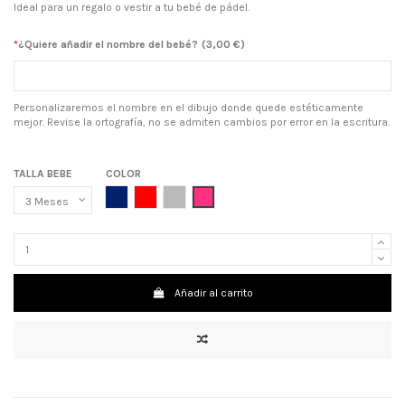
Ideal para un regalo o vestir a tu bebé de pádel.
*
¿Quiere añadir el nombre del bebé?
(
3,00 €
)
Personalizaremos el nombre en el dibujo donde quede estéticamente
mejor. Revise la ortografía, no se admiten cambios por error en la escritura.
TALLA BEBE
COLOR
AZUL MARINO
ROJO
GRIS
ROSA CHICLE
Añadir al carrito