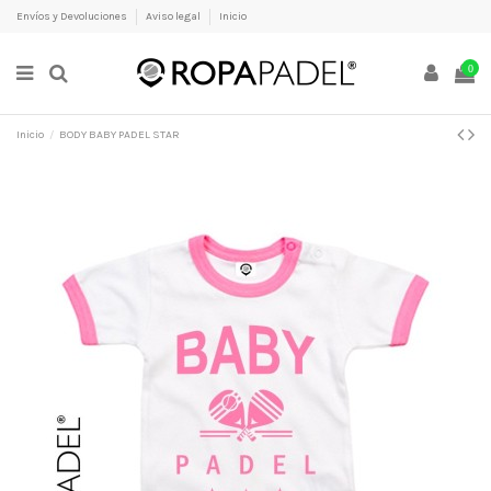
Envíos y Devoluciones
Aviso legal
Inicio
0
Inicio
BODY BABY PADEL STAR