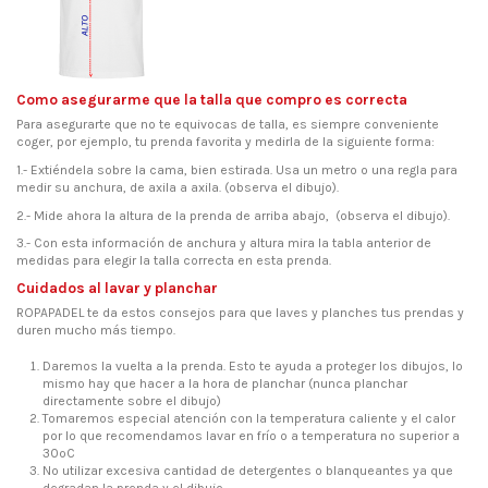
Como asegurarme que la talla que compro es correcta
Para asegurarte que no te equivocas de talla, es siempre conveniente
coger, por ejemplo, tu prenda favorita y medirla de la siguiente forma:
1.- Extiéndela sobre la cama, bien estirada. Usa un metro o una regla para
medir su anchura, de axila a axila. (observa el dibujo).
2.- Mide ahora la altura de la prenda de arriba abajo, (observa el dibujo).
3.- Con esta información de anchura y altura mira la tabla anterior de
medidas para elegir la talla correcta en esta prenda.
Cuidados al lavar y planchar
ROPAPADEL te da estos consejos para que laves y planches tus prendas y
duren mucho más tiempo.
Daremos la vuelta a la prenda. Esto te ayuda a proteger los dibujos, lo
mismo hay que hacer a la hora de planchar (nunca planchar
directamente sobre el dibujo)
Tomaremos especial atención con la temperatura caliente y el calor
por lo que recomendamos lavar en frío o a temperatura no superior a
30ºC
No utilizar excesiva cantidad de detergentes o blanqueantes ya que
degradan la prenda y el dibujo.