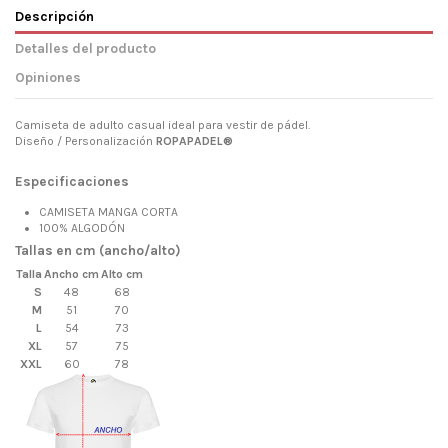
Descripción
Detalles del producto
Opiniones
Camiseta de adulto casual ideal para vestir de pádel.
Diseño / Personalización
ROPAPADEL®
Especificaciones
CAMISETA MANGA CORTA
100% ALGODÓN
Tallas en cm (ancho/alto)
Talla
Ancho cm
Alto cm
S
48
68
M
51
70
L
54
73
XL
57
75
XXL
60
78