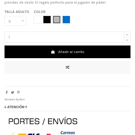
prendas de vestir. El regalo perfecto para el jugador de pádel.
TALLA ADULTO
COLOR
BLANCO
NEGRO
GRIS
AZUL ROYAL
Añadir al carrito
Reviews by
Revi
¡¡ ATENCIÓN !!