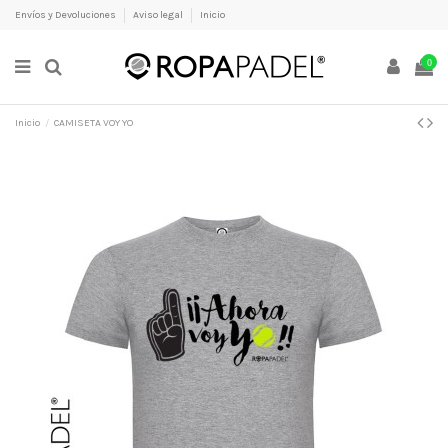
Envíos y Devoluciones
Aviso legal
Inicio
0
Inicio
CAMISETA VOY YO