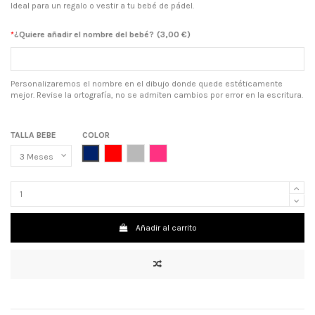
Ideal para un regalo o vestir a tu bebé de pádel.
*
¿Quiere añadir el nombre del bebé?
(
3,00 €
)
Personalizaremos el nombre en el dibujo donde quede estéticamente
mejor. Revise la ortografía, no se admiten cambios por error en la escritura.
TALLA BEBE
COLOR
AZUL MARINO
ROJO
GRIS
ROSA CHICLE
Añadir al carrito