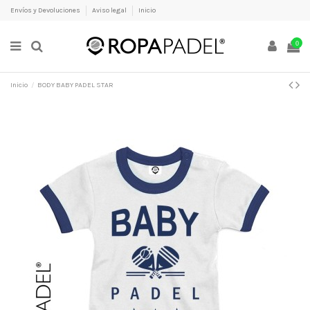
Envíos y Devoluciones
Aviso legal
Inicio
0
Inicio
BODY BABY PADEL STAR