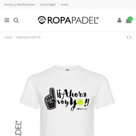
Envíos y Devoluciones
Aviso legal
Inicio
0
Inicio
CAMISETA VOY YO