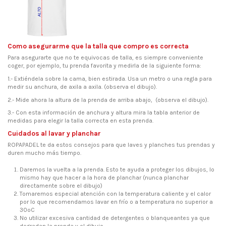
Como asegurarme que la talla que compro es correcta
Para asegurarte que no te equivocas de talla, es siempre conveniente
coger, por ejemplo, tu prenda favorita y medirla de la siguiente forma:
1.- Extiéndela sobre la cama, bien estirada. Usa un metro o una regla para
medir su anchura, de axila a axila. (observa el dibujo).
2.- Mide ahora la altura de la prenda de arriba abajo, (observa el dibujo).
3.- Con esta información de anchura y altura mira la tabla anterior de
medidas para elegir la talla correcta en esta prenda.
Cuidados al lavar y planchar
ROPAPADEL te da estos consejos para que laves y planches tus prendas y
duren mucho más tiempo.
Daremos la vuelta a la prenda. Esto te ayuda a proteger los dibujos, lo
mismo hay que hacer a la hora de planchar (nunca planchar
directamente sobre el dibujo)
Tomaremos especial atención con la temperatura caliente y el calor
por lo que recomendamos lavar en frío o a temperatura no superior a
30ºC
No utilizar excesiva cantidad de detergentes o blanqueantes ya que
degradan la prenda y el dibujo.