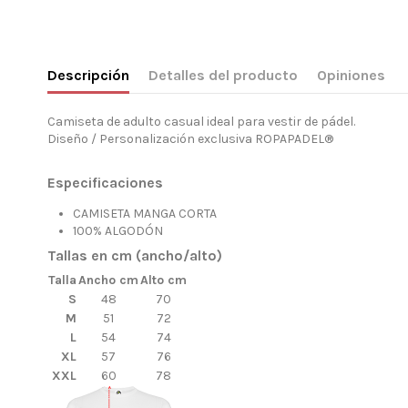
Descripción
Detalles del producto
Opiniones
Camiseta de adulto casual ideal para vestir de pádel.
Diseño / Personalización exclusiva ROPAPADEL®
Especificaciones
CAMISETA MANGA CORTA
100% ALGODÓN
Tallas en cm (ancho/alto)
Talla
Ancho cm
Alto cm
S
48
70
M
51
72
L
54
74
XL
57
76
XXL
60
78