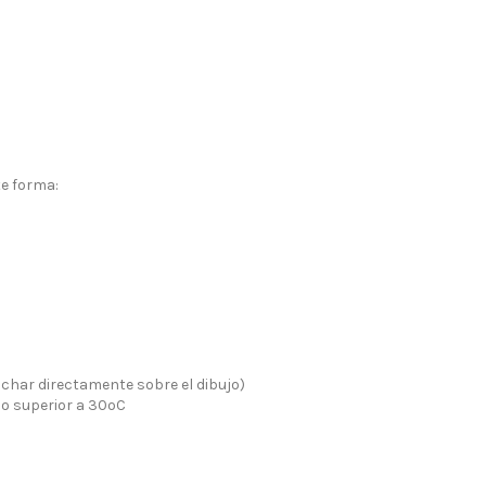
te forma:
nchar directamente sobre el dibujo)
no superior a 30ºC