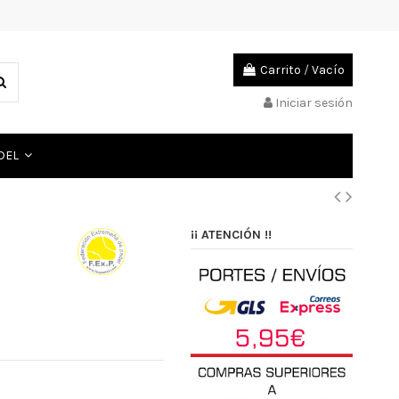
Carrito
/
Vacío
Iniciar sesión
ADEL
¡¡ ATENCIÓN !!