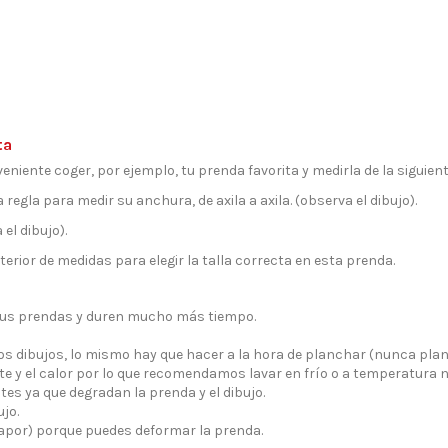
ta
eniente coger, por ejemplo, tu prenda favorita y medirla de la siguien
 regla para medir su anchura, de axila a axila. (observa el dibujo).
el dibujo).
erior de medidas para elegir la talla correcta en esta prenda.
tus prendas y duren mucho más tiempo.
los dibujos, lo mismo hay que hacer a la hora de planchar (nunca pla
e y el calor por lo que recomendamos lavar en frío o a temperatura 
tes ya que degradan la prenda y el dibujo.
jo.
vapor) porque puedes deformar la prenda.