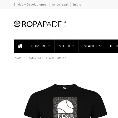
Envíos y Devoluciones
Aviso legal
Inicio
HOMBRE
MUJER
INFANTIL
BEB
Inicio
CAMISETA FEXPADEL URBAN21