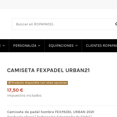
E
PERSONALIZA
EQUIPACIONES
CLIENTES ROPAP
CAMISETA FEXPADEL URBAN21
Producto disponible con otras opciones
17,50 €
Impuestos incluidos
Camiseta de padel hombre FEXPADEL URBAN 2021
Producto oficial [ Federación Extremeña de Pádel ]