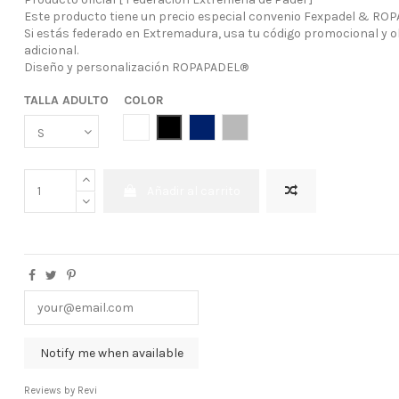
Este producto tiene un precio especial convenio Fexpadel & RO
Si estás federado en Extremadura, usa tu código promocional y 
adicional.
Diseño y personalización ROPAPADEL®
TALLA ADULTO
COLOR
BLANCO
NEGRO
AZUL MARINO
GRIS
Añadir al carrito
Reviews by
Revi