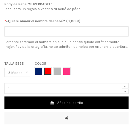
Body de Bebé "SUPERPADEL"
Ideal para un regalo o vestir a tu bebé de pádel.
*
¿Quiere añadir el nombre del bebé?
(
3,00 €
)
Personalizaremos el nombre en el dibujo donde quede estéticamente
mejor. Revise la ortografía, no se admiten cambios por error en la escritura.
TALLA BEBE
COLOR
AZUL MARINO
ROJO
GRIS
ROSA CHICLE
Añadir al carrito