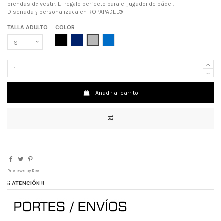
prendas de vestir. El regalo perfecto para el jugador de pádel.
Diseñada y personalizada en ROPAPADEL®
TALLA ADULTO
COLOR
NEGRO
AZUL MARINO
GRIS
AZUL ROYAL
Añadir al carrito
Reviews by
Revi
¡¡ ATENCIÓN !!