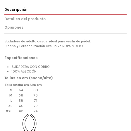
Descripción
Detalles del producto
Opiniones
Sudadera de adulto casual ideal para vestir de pádel.
Diseño y Personalización exclusiva ROPAPADEL®
Especificaciones
SUDADERA CON GORRO
100% ALGODÓN
Tallas en cm (ancho/alto)
Talla
Ancho cm
Alto cm
S
54
69
M
56
70
L
58
71
XL
60
72
XXL
62
74