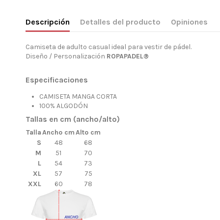
Descripción
Detalles del producto
Opiniones
Camiseta de adulto casual ideal para vestir de pádel.
Diseño / Personalización
ROPAPADEL®
Especificaciones
CAMISETA MANGA CORTA
100% ALGODÓN
Tallas en cm (ancho/alto)
Talla
Ancho cm
Alto cm
S
48
68
M
51
70
L
54
73
XL
57
75
XXL
60
78