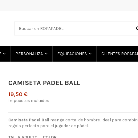
E
PERSONALIZA
EQUIPACIONES
CLIENTES ROPAP
CAMISETA PADEL BALL
19,50 €
Impuestos incluidos
Camiseta Padel Ball
manga corta, de hombre. Ideal para combina
regalo perfecto para el jugador de pádel.
TALLA ADULTO
COLOR