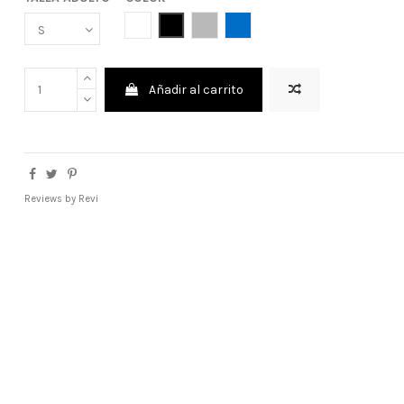
BLANCO
NEGRO
GRIS
AZUL ROYAL
Añadir al carrito
Reviews by
Revi