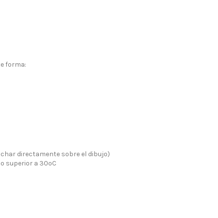
te forma:
nchar directamente sobre el dibujo)
no superior a 30ºC