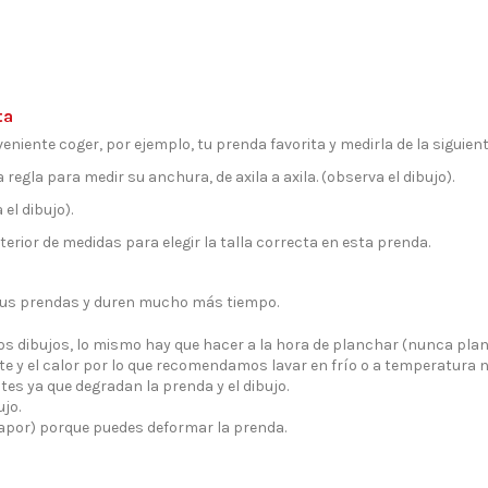
ta
eniente coger, por ejemplo, tu prenda favorita y medirla de la siguien
 regla para medir su anchura, de axila a axila. (observa el dibujo).
el dibujo).
erior de medidas para elegir la talla correcta en esta prenda.
tus prendas y duren mucho más tiempo.
los dibujos, lo mismo hay que hacer a la hora de planchar (nunca pla
e y el calor por lo que recomendamos lavar en frío o a temperatura 
tes ya que degradan la prenda y el dibujo.
jo.
vapor) porque puedes deformar la prenda.