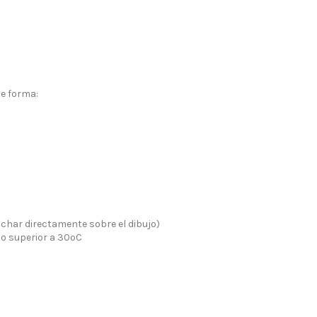
te forma:
nchar directamente sobre el dibujo)
no superior a 30ºC