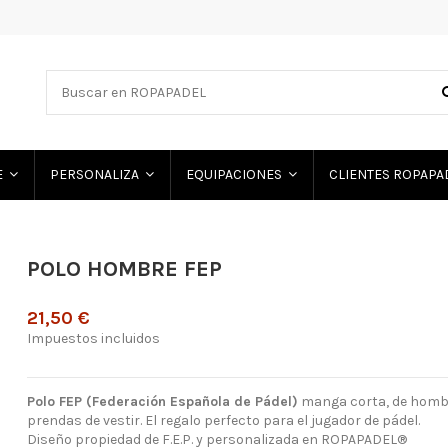
E
PERSONALIZA
EQUIPACIONES
CLIENTES ROPAP
POLO HOMBRE FEP
21,50 €
Impuestos incluidos
Polo FEP (Federación Española de Pádel)
manga corta, de hombr
prendas de vestir. El regalo perfecto para el jugador de pádel.
Diseño propiedad de F.E.P. y personalizada en ROPAPADEL®