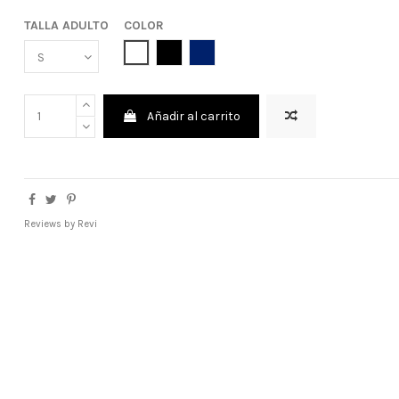
TALLA ADULTO
COLOR
BLANCO
NEGRO
AZUL MARINO
Añadir al carrito
Reviews by
Revi