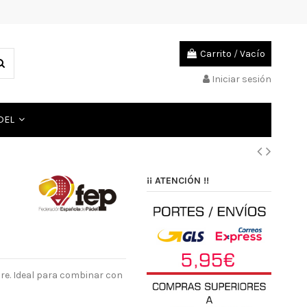
Carrito
/
Vacío
Iniciar sesión
ADEL
¡¡ ATENCIÓN !!
e. Ideal para combinar con