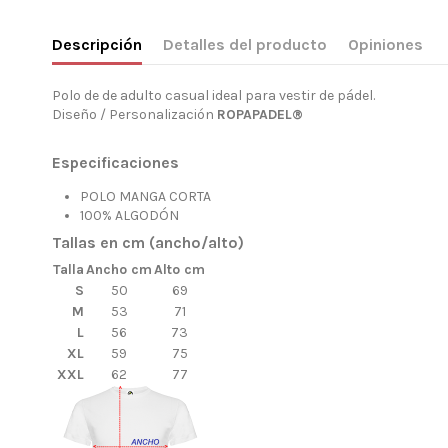
Descripción
Detalles del producto
Opiniones
Polo de de adulto casual ideal para vestir de pádel.
Diseño / Personalización
ROPAPADEL®
Especificaciones
POLO MANGA CORTA
100% ALGODÓN
Tallas en cm (ancho/alto)
Talla
Ancho cm
Alto cm
S
50
69
M
53
71
L
56
73
XL
59
75
XXL
62
77