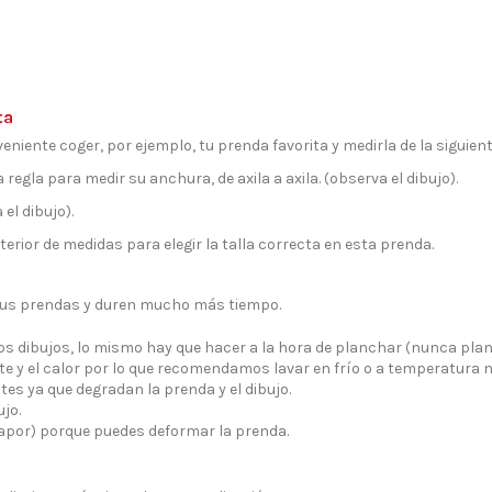
ta
eniente coger, por ejemplo, tu prenda favorita y medirla de la siguien
 regla para medir su anchura, de axila a axila. (observa el dibujo).
el dibujo).
erior de medidas para elegir la talla correcta en esta prenda.
tus prendas y duren mucho más tiempo.
los dibujos, lo mismo hay que hacer a la hora de planchar (nunca pla
e y el calor por lo que recomendamos lavar en frío o a temperatura 
tes ya que degradan la prenda y el dibujo.
jo.
vapor) porque puedes deformar la prenda.