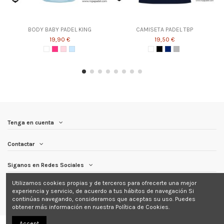
BODY BABY PADEL KING
CAMISETA PADEL TBP
19,90 €
19,50 €
Tenga en cuenta
Contactar
Siganos en Redes Sociales
Utilizamos cookies propias y de terceros para ofrecerte una mejor
Newsletter
experiencia y servicio, de acuerdo a tus hábitos de navegación Si
continúas navegando, consideramos que aceptas su uso. Puedes
obtener más información en nuestra Política de Cookies.
Accept