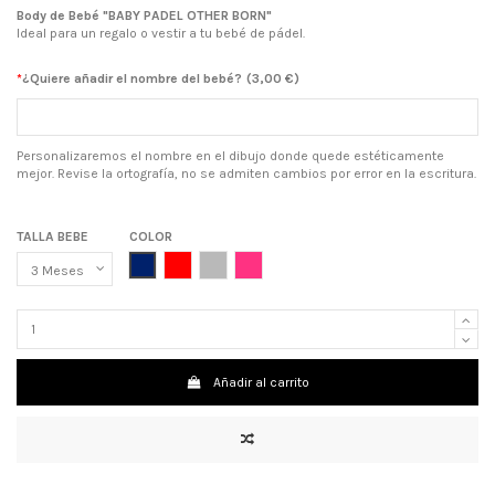
Body de Bebé "BABY PADEL OTHER BORN"
Ideal para un regalo o vestir a tu bebé de pádel.
*
¿Quiere añadir el nombre del bebé?
(
3,00 €
)
Personalizaremos el nombre en el dibujo donde quede estéticamente
mejor. Revise la ortografía, no se admiten cambios por error en la escritura.
TALLA BEBE
COLOR
AZUL MARINO
ROJO
GRIS
ROSA CHICLE
Añadir al carrito