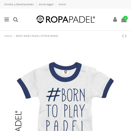
Envíos y Devoluciones
Aviso legal
Inicio
0
Inicio
BODY BABY PADEL OTHER BORN