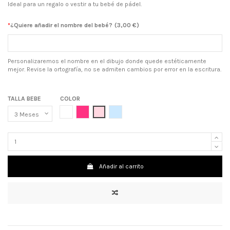
Ideal para un regalo o vestir a tu bebé de pádel.
*
¿Quiere añadir el nombre del bebé?
(
3,00 €
)
Personalizaremos el nombre en el dibujo donde quede estéticamente
mejor. Revise la ortografía, no se admiten cambios por error en la escritura.
TALLA BEBE
COLOR
BLANCO
ROSA CHICLE
ROSA
AZUL CELESTE
Añadir al carrito