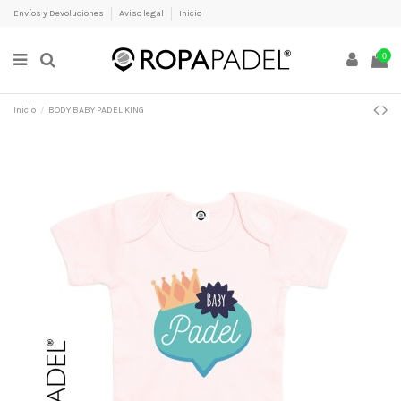
Envíos y Devoluciones
Aviso legal
Inicio
0
Inicio
BODY BABY PADEL KING