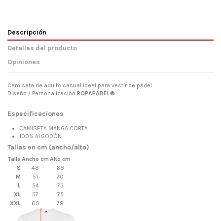
Descripción
Detalles del producto
Opiniones
Camiseta de adulto casual ideal para vestir de pádel.
Diseño / Personalización
ROPAPADEL®
Especificaciones
CAMISETA MANGA CORTA
100% ALGODÓN
Tallas en cm (ancho/alto)
Talla
Ancho cm
Alto cm
S
48
68
M
51
70
L
54
73
XL
57
75
XXL
60
78