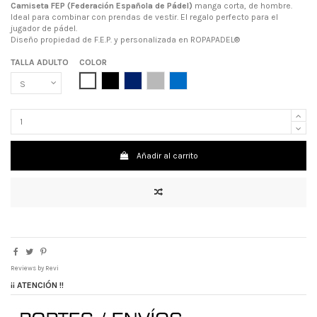
Camiseta FEP (Federación Española de Pádel)
manga corta, de hombre.
Ideal para combinar con prendas de vestir. El regalo perfecto para el
jugador de pádel.
Diseño propiedad de F.E.P. y personalizada en ROPAPADEL®
TALLA ADULTO
COLOR
BLANCO
NEGRO
AZUL MARINO
GRIS
AZUL ROYAL
Añadir al carrito
Reviews by
Revi
¡¡ ATENCIÓN !!