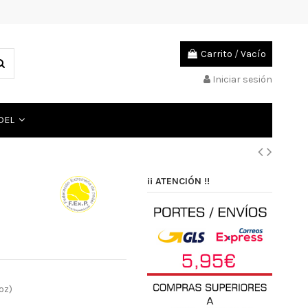
Carrito
/
Vacío
Iniciar sesión
ADEL
¡¡ ATENCIÓN !!
oz)