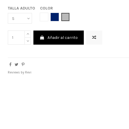
TALLA ADULTO
COLOR
BLANCO
AZUL MARINO
GRIS
Añadir al carrito
Reviews by
Revi