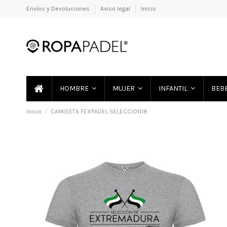
Envíos y Devoluciones
Aviso legal
Inicio
HOMBRE
MUJER
INFANTIL
BEB
Inicio
CAMISETA FEXPADEL SELECCION18