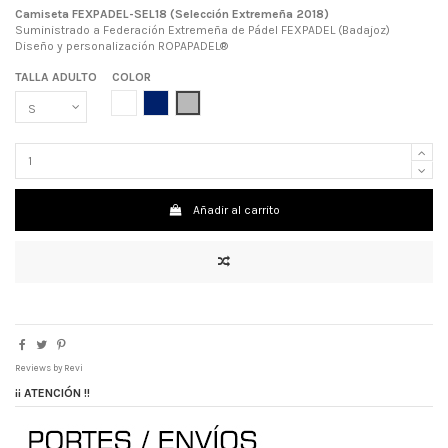
Camiseta FEXPADEL-SEL18 (Selección Extremeña 2018)
Suministrado a Federación Extremeña de Pádel FEXPADEL (Badajoz)
Diseño y personalización ROPAPADEL®
TALLA ADULTO
COLOR
BLANCO
AZUL MARINO
GRIS
Añadir al carrito
Reviews by
Revi
¡¡ ATENCIÓN !!