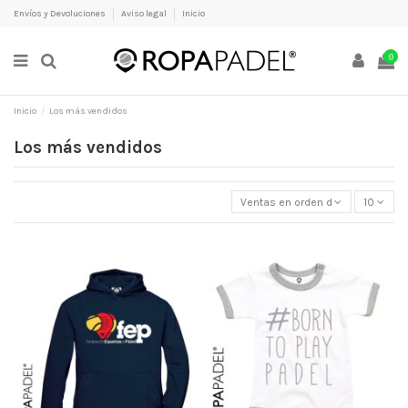
Envíos y Devoluciones
Aviso legal
Inicio
0
Inicio
Los más vendidos
Los más vendidos
Ventas en orden decreciente
10