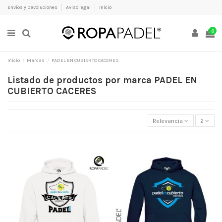
Envíos y Devoluciones
Aviso legal
Inicio
0
Inicio
Marcas
PADEL EN CUBIERTO CACERES
Listado de productos por marca PADEL EN
CUBIERTO CACERES
Relevancia
2