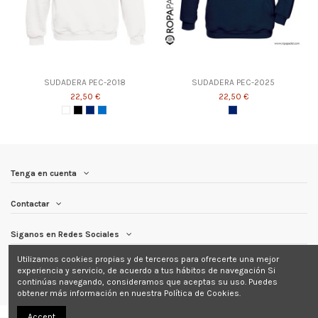
SUDADERA PEC-2018
SUDADERA PEC-2025
22,50 €
22,50 €
Tenga en cuenta
Contactar
Siganos en Redes Sociales
Utilizamos cookies propias y de terceros para ofrecerte una mejor
Newsletter
experiencia y servicio, de acuerdo a tus hábitos de navegación Si
continúas navegando, consideramos que aceptas su uso. Puedes
obtener más información en nuestra Política de Cookies.
Accept