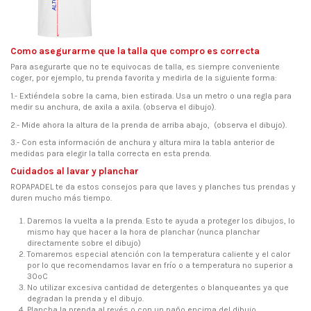
Como asegurarme que la talla que compro es correcta
Para asegurarte que no te equivocas de talla, es siempre conveniente
coger, por ejemplo, tu prenda favorita y medirla de la siguiente forma:
1.- Extiéndela sobre la cama, bien estirada. Usa un metro o una regla para
medir su anchura, de axila a axila. (observa el dibujo).
2.- Mide ahora la altura de la prenda de arriba abajo, (observa el dibujo).
3.- Con esta información de anchura y altura mira la tabla anterior de
medidas para elegir la talla correcta en esta prenda.
Cuidados al lavar y planchar
ROPAPADEL te da estos consejos para que laves y planches tus prendas y
duren mucho más tiempo.
Daremos la vuelta a la prenda. Esto te ayuda a proteger los dibujos, lo
mismo hay que hacer a la hora de planchar (nunca planchar
directamente sobre el dibujo)
Tomaremos especial atención con la temperatura caliente y el calor
por lo que recomendamos lavar en frío o a temperatura no superior a
30ºC
No utilizar excesiva cantidad de detergentes o blanqueantes ya que
degradan la prenda y el dibujo.
Plancha la prenda al revés o con un paño encima del dibujo.