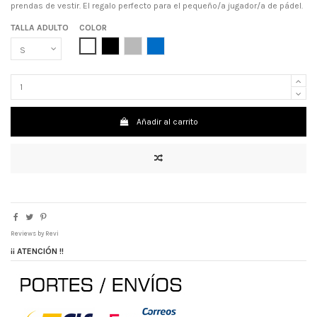
prendas de vestir. El regalo perfecto para el pequeño/a jugador/a de pádel.
TALLA ADULTO
COLOR
BLANCO
NEGRO
GRIS
AZUL ROYAL
Añadir al carrito
Reviews by
Revi
¡¡ ATENCIÓN !!