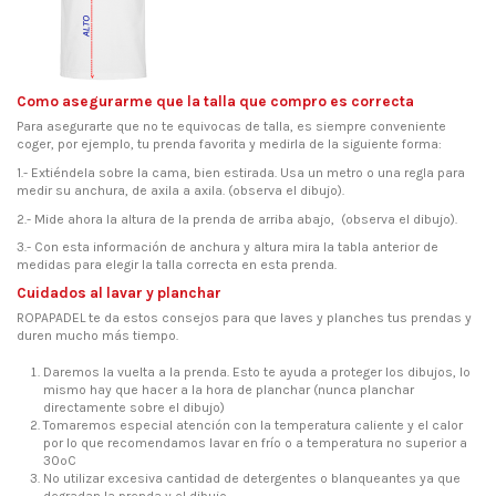
Como asegurarme que la talla que compro es correcta
Para asegurarte que no te equivocas de talla, es siempre conveniente
coger, por ejemplo, tu prenda favorita y medirla de la siguiente forma:
1.- Extiéndela sobre la cama, bien estirada. Usa un metro o una regla para
medir su anchura, de axila a axila. (observa el dibujo).
2.- Mide ahora la altura de la prenda de arriba abajo, (observa el dibujo).
3.- Con esta información de anchura y altura mira la tabla anterior de
medidas para elegir la talla correcta en esta prenda.
Cuidados al lavar y planchar
ROPAPADEL te da estos consejos para que laves y planches tus prendas y
duren mucho más tiempo.
Daremos la vuelta a la prenda. Esto te ayuda a proteger los dibujos, lo
mismo hay que hacer a la hora de planchar (nunca planchar
directamente sobre el dibujo)
Tomaremos especial atención con la temperatura caliente y el calor
por lo que recomendamos lavar en frío o a temperatura no superior a
30ºC
No utilizar excesiva cantidad de detergentes o blanqueantes ya que
degradan la prenda y el dibujo.