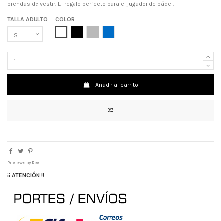
prendas de vestir. El regalo perfecto para el jugador de pádel.
TALLA ADULTO
COLOR
BLANCO
NEGRO
GRIS
AZUL ROYAL
Añadir al carrito
Reviews by
Revi
¡¡ ATENCIÓN !!