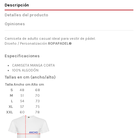
Descripción
Detalles del producto
Opiniones
Camiseta de adulto casual ideal para vestir de pádel.
Diseño / Personalización
ROPAPADEL®
Especificaciones
CAMISETA MANGA CORTA
100% ALGODÓN
Tallas en cm (ancho/alto)
Talla
Ancho cm
Alto cm
S
48
68
M
51
70
L
54
73
XL
57
75
XXL
60
78