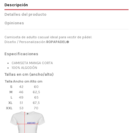
Descripción
Detalles del producto
Opiniones
Camiseta de adulto casual ideal para vestir de pádel.
Diseño / Personalización
ROPAPADEL®
Especificaciones
CAMISETA MANGA CORTA
100% ALGODÓN
Tallas en cm (ancho/alto)
Talla
Ancho cm
Alto cm
S
42
60
M
46
62,5
L
49
65
XL
51
67,5
XXL
53
70