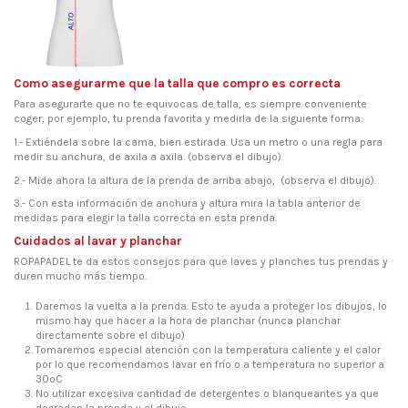
Como asegurarme que la talla que compro es correcta
Para asegurarte que no te equivocas de talla, es siempre conveniente
coger, por ejemplo, tu prenda favorita y medirla de la siguiente forma:
1.- Extiéndela sobre la cama, bien estirada. Usa un metro o una regla para
medir su anchura, de axila a axila. (observa el dibujo).
2.- Mide ahora la altura de la prenda de arriba abajo, (observa el dibujo).
3.- Con esta información de anchura y altura mira la tabla anterior de
medidas para elegir la talla correcta en esta prenda.
Cuidados al lavar y planchar
ROPAPADEL te da estos consejos para que laves y planches tus prendas y
duren mucho más tiempo.
Daremos la vuelta a la prenda. Esto te ayuda a proteger los dibujos, lo
mismo hay que hacer a la hora de planchar (nunca planchar
directamente sobre el dibujo)
Tomaremos especial atención con la temperatura caliente y el calor
por lo que recomendamos lavar en frío o a temperatura no superior a
30ºC
No utilizar excesiva cantidad de detergentes o blanqueantes ya que
degradan la prenda y el dibujo.