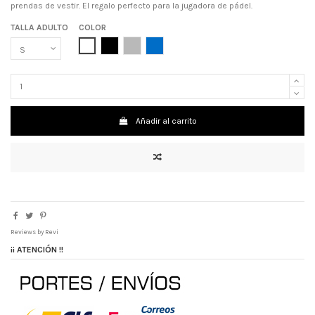
prendas de vestir. El regalo perfecto para la jugadora de pádel.
TALLA ADULTO
COLOR
BLANCO
NEGRO
GRIS
AZUL ROYAL
Añadir al carrito
Reviews by
Revi
¡¡ ATENCIÓN !!