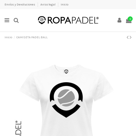
Envíos y Devoluciones
Aviso legal
Inicio
0
Inicio
CAMISETA PADEL BALL