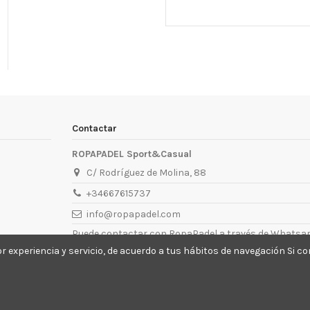
Contactar
ROPAPADEL Sport&Casual
C/ Rodríguez de Molina, 88
+34667615737
info@ropapadel.com
Puede contactar con RopaPadel a través de Whatsa
or experiencia y servicio, de acuerdo a tus hábitos de navegación Si