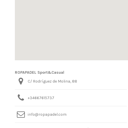
ROPAPADEL Sport&Casual
C/ Rodríguez de Molina, 88
+34667615737
info@ropapadel.com