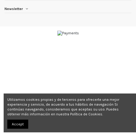
Newsletter
Utilizamos cookies propias y de terceros para ofrecerte una mejor
experiencia y servicio, de acuerdo a tus hábitos de navegación Si
continúas navegando, consideramos que aceptas su uso. Puedes
obtener más información en nuestra Política de Cookies.
Accept